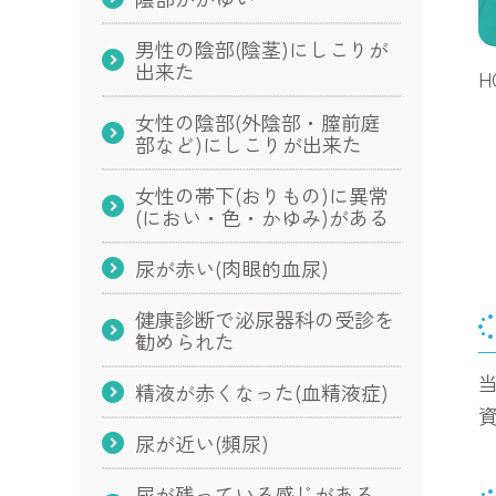
男性の陰部(陰茎)にしこりが
出来た
H
女性の陰部(外陰部・膣前庭
部など)にしこりが出来た
女性の帯下(おりもの)に異常
(におい・色・かゆみ)がある
尿が赤い(肉眼的血尿)
健康診断で泌尿器科の受診を
勧められた
精液が赤くなった(血精液症)
尿が近い(頻尿)
尿が残っている感じがある