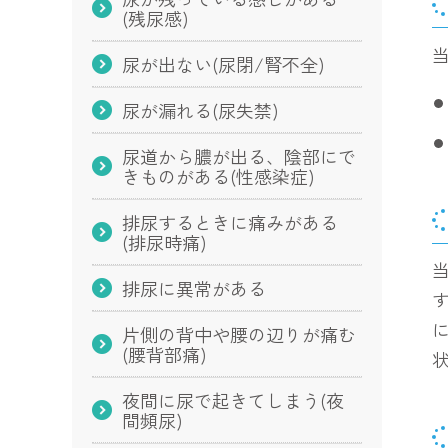
(残尿感)
尿が出ない(尿閉/腎不全)
尿が漏れる(尿失禁)
尿道から膿が出る、陰部にで
きものがある(性感染症)
排尿するときに痛みがある
(排尿時痛)
排尿に異常がある
片側の背中や腰の辺りが痛む
(腰背部痛)
夜間に尿で起きてしまう(夜
間頻尿)